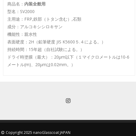
商品名：
内装全般用
型名：SV2000
主用途：FRP,鉄部（トタン含む）,石類
成分：アルコキシシロキサン
機能性：親水性
表面硬度：2H（鉛筆硬度 JIS K5600５.４による。）
持続時間：15年超（自社試験による。）
ドライ時塗膜（最大）：20μm以下（１マイクロメートルは10-6
メートル(m)、20μmは0.02mm。）
Copyright 2025 nanoGlasscoat JAPAN