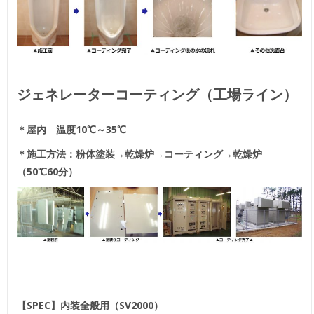
ジェネレーターコーティング（工場ライン）
＊屋内 温度10℃～35℃
＊施工方法：粉体塗装→乾燥炉→コーティング→乾燥炉
（50℃60分）
【SPEC】内装全般用（SV2000）