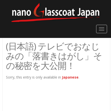
Toggle
naviga
(日本語) テレビでおなじ
みの「落書きはがし」そ
の秘密を大公開！
Sorry, this entry is only available in
Japanese
.