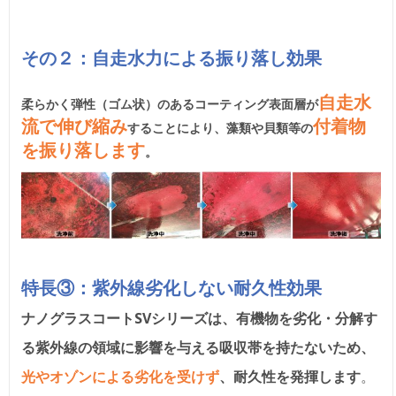
その２：自走水力による振り落し効果
自走水
柔らかく弾性（ゴム状）のあるコーティング表面層が
流で伸び縮み
付着物
することにより、藻類や貝類等の
を振り落し
ます
。
特長③：紫外線劣化しない耐久性効果
ナノグラスコートSVシリーズは、有機物を劣化・分解す
る紫外線の領域に影響を与える吸収帯を持たないため、
光やオゾンによる劣化を受けず
、耐久性を発揮します
。