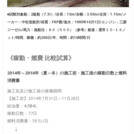
■試験対象船：2級船（7.3t）/
全長：13m/全幅：3.03m/全深：1.15m/メ
ーカー：中松造船所/材質：FRP製/進水：1995年10月1日/エンジン：三菱
ジーゼル/馬力：漁船法：９０（５００）（参考）船速：通常１０−１３ノ
ット/時間、稼働：約200日/年、時間：約10時間/日
《稼動・燃費 比較試算》
2014年～2016年（夏～冬）の施工前・施工後の稼動日数と燃料
消費量
施工前及び施工後の稼働期間
【施工前】2014年7月31日～11月28日
給油量：
4,584
L
稼動日数：77日
燃料消費量：59.5L/日
↓