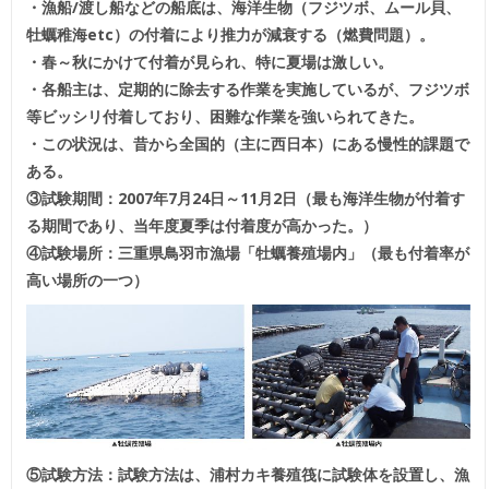
・漁船/渡し船などの船底は、海洋生物（フジツボ、ムール貝、
牡蠣稚海etc）の付着により推力が減衰する（燃費問題）。
・春～秋にかけて付着が見られ、特に夏場は激しい。
・各船主は、定期的に除去する作業を実施しているが、フジツボ
等ビッシリ付着しており、困難な作業を強いられてきた。
・この状況は、昔から全国的（主に西日本）にある慢性的課題で
ある。
③試験期間：2007年7月24日～11月2日（最も海洋生物が付着す
る期間であり、当年度夏季は付着度が高かった。）
④試験場所：三重県鳥羽市漁場「牡蠣養殖場内」（最も付着率が
高い場所の一つ）
⑤試験方法：試験方法は、浦村カキ養殖筏に試験体を設置し、漁