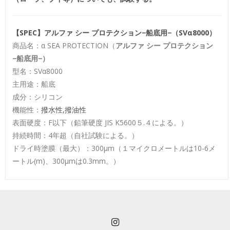
【SPEC】アルファ シー プロテクション−船底用−（SVα8000）
商品名：α SEA PROTECTION（
アルファ シー プロテクション
−船底用−）
型名：SVα8000
主用途：船底
成分：シリコン
機能性：
撥水性,
撥油性
表面硬度：F以下（鉛筆硬度 JIS K5600５.４による。）
持続時間：4年超（自社試験による。）
ドライ時塗膜（最大）：300μm（１マイクロメートルは10-6メ
ートル(m)、300μmは0.3mm。）