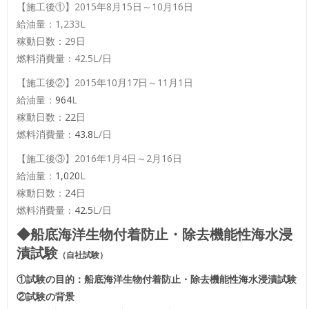
【施工後①】2015年8月15日～10月16日
給油量：1,233L
稼動日数：29日
燃料消費量：42.5L/日
【施工後②】2015年10月17日～11月1日
給油量：
964
L
稼動日数：
22
日
燃料消費量：
43.8
L/日
【施工後③】2016年1月4日～2月16日
給油量：
1,020
L
稼動日数：
24
日
燃料消費量：
42.5
L/日
◆船底海洋生物付着防止・除去機能性海水浸
漬試験
（自社試験）
①試験の目的：船底海洋生物付着防止・除去機能性海水浸漬試験
②試験の背景