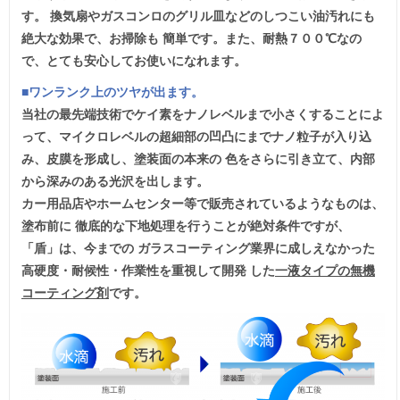
す。 換気扇やガスコンロのグリル皿などのしつこい油汚れにも
絶大な効果で、お掃除も 簡単です。また、耐熱７００℃なの
で、とても安心してお使いになれます。
■ワンランク上のツヤが出ます。
当社の最先端技術でケイ素をナノレベルまで小さくすることによ
って、マイクロレベルの超細部の凹凸にまでナノ粒子が入り込
み、皮膜を形成し、塗装面の本来の 色をさらに引き立て、内部
から深みのある光沢を出します。
カー用品店やホームセンター等で販売されているようなものは、
塗布前に 徹底的な下地処理を行うことが絶対条件ですが、
「盾」は、今までの ガラスコーティング業界に成しえなかった
高硬度・耐候性・作業性を重視して開発 した
一液タイプの無機
コーティング剤
です。