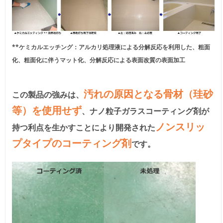
**ケミカルエッチング：アルカリ処理液による分解反応を利用した、粗面
化、粗面化に伴うマット化、分解反応による表面改質の表面加工
汚れの原因となる骨材（珪砂
この製品の強みは、
等）を使用せず
、ナノ粒子ガラスコーティング剤が
ノンスリッ
持つ利点を生かすことにより開発された
プタイプのコーティング剤
です。