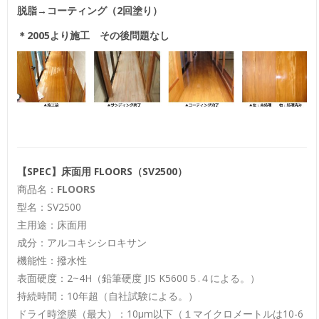
脱脂→コーティング（2回塗り）
＊2005より施工 その後問題なし
【SPEC】床面用 FLOORS（SV2500）
商品名：
FLOORS
型名：SV2500
主用途：床面用
成分：アルコキシシロキサン
機能性：撥水性
表面硬度：2~4H（鉛筆硬度 JIS K5600５.４による。）
持続時間：10年超（自社試験による。）
ドライ時塗膜（最大）：10μm以下（１マイクロメートルは10-6