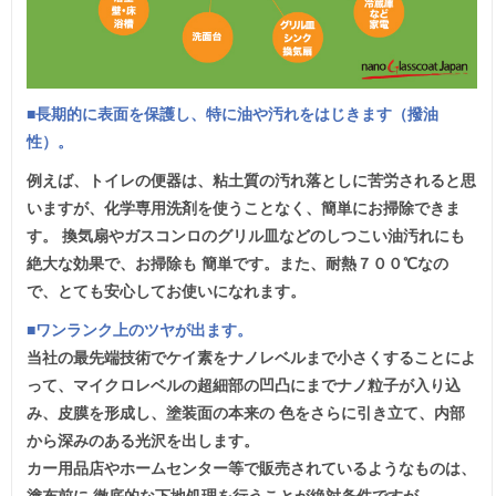
■長期的に表面を保護し、特に油や汚れをはじきます（撥油
性）。
例えば、トイレの便器は、粘土質の汚れ落としに苦労されると思
いますが、化学専用洗剤を使うことなく、簡単にお掃除できま
す。 換気扇やガスコンロのグリル皿などのしつこい油汚れにも
絶大な効果で、お掃除も 簡単です。また、耐熱７００℃なの
で、とても安心してお使いになれます。
■ワンランク上のツヤが出ます。
当社の最先端技術でケイ素をナノレベルまで小さくすることによ
って、マイクロレベルの超細部の凹凸にまでナノ粒子が入り込
み、皮膜を形成し、塗装面の本来の 色をさらに引き立て、内部
から深みのある光沢を出します。
カー用品店やホームセンター等で販売されているようなものは、
塗布前に 徹底的な下地処理を行うことが絶対条件ですが、