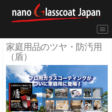
Toggle
naviga
家庭用品のツヤ・防汚用
（盾）