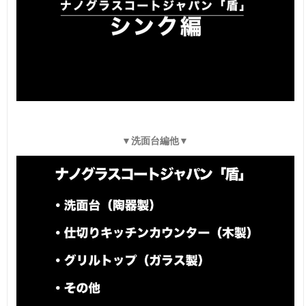
▼洗面台編他▼